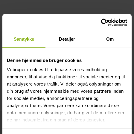
Tak for din henvendelse
vedr. tilbud
Samtykke
Detaljer
Om
Du kan downloade overslagsprisen på din altan her:
Hvis du finder prisen interessant, skal du blot
Denne hjemmeside bruger cookies
kontakte os på info@alumentdk.dk, så aftaler vi en
Vi bruger cookies til at tilpasse vores indhold og
tid for opmåling og endelig ordrebekræftelse.
annoncer, til at vise dig funktioner til sociale medier og til
Med venlig hilsen
at analysere vores trafik. Vi deler også oplysninger om
din brug af vores hjemmeside med vores partnere inden
for sociale medier, annonceringspartnere og
analysepartnere. Vores partnere kan kombinere disse
data med andre oplysninger, du har givet dem, eller som
de har indsamlet fra din brug af deres tjenester.