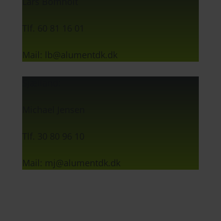
Lars Bomholt
Tlf. 60 81 16 01
Mail: lb@alumentdk.dk
Sjælland:
Michael Jensen
Tlf. 30 80 96 10
Mail: mj@alumentdk.dk