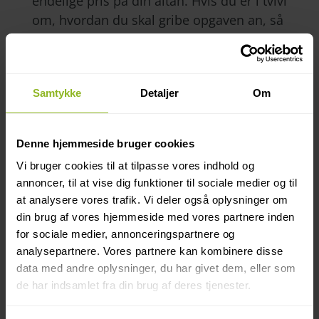
endelige pris på din altan. Hvis du er i tvivl
om, hvordan du skal gribe opgaven an, så
er vi altid klar til en snak omkring de
muligheder du har for en eller flere
altaner.
Samtykke
Detaljer
Om
Denne hjemmeside bruger cookies
Vi bruger cookies til at tilpasse vores indhold og
annoncer, til at vise dig funktioner til sociale medier og til
at analysere vores trafik. Vi deler også oplysninger om
din brug af vores hjemmeside med vores partnere inden
for sociale medier, annonceringspartnere og
analysepartnere. Vores partnere kan kombinere disse
data med andre oplysninger, du har givet dem, eller som
de har indsamlet fra din brug af deres tjenester.