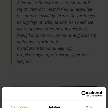
Allerede i tilbudsfasen viste Alumentdk
sig at være det mest forhandlingsvillige
og samarbejdsvillige firma. De var meget
behagelige at arbejde sammen med. De
gik til opgaven med positiv energi og
faglig kompetence. Det samme gjorde sig
gældende i forhold til
myndighedsbehandlingen og
projekteringen af altanerne, siger Jens
Schjødt.
Samtykke
Detaljer
Om