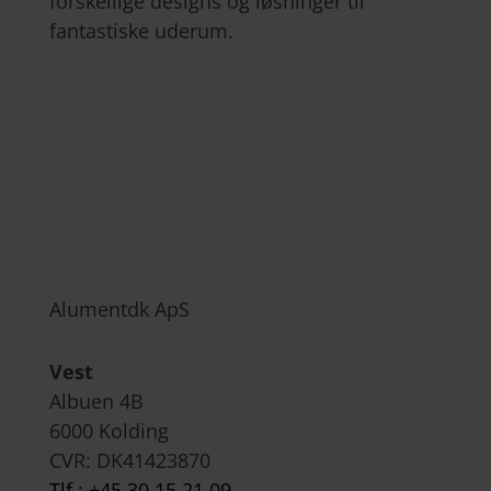
forskellige designs og løsninger til
fantastiske uderum.
Alumentdk ApS
Vest
Albuen 4B
6000 Kolding
CVR: DK
41423870
Tlf.: +45 30 15 21 09