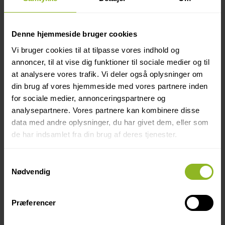
Denne hjemmeside bruger cookies
Vi bruger cookies til at tilpasse vores indhold og
annoncer, til at vise dig funktioner til sociale medier og til
at analysere vores trafik. Vi deler også oplysninger om
din brug af vores hjemmeside med vores partnere inden
Hurtig proces
for sociale medier, annonceringspartnere og
analysepartnere. Vores partnere kan kombinere disse
Fra Aarhus Kommunes side var der også
data med andre oplysninger, du har givet dem, eller som
en virkelig effektiv sagsbehandling, så ikke
de har indsamlet fra din brug af deres tjenester.
længe efter ansøgning om
byggetilladelsen, kunne Alumentdk gå i
Samtykkevalg
luften med de nye altaner:
Nødvendig
Præferencer
Hele processen har fungeret helt perfekt
fra forberedelserne, over projekteringen