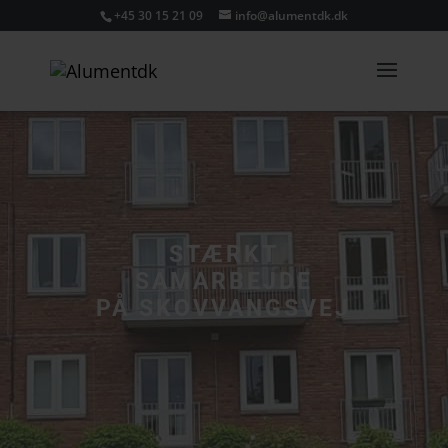
+45 30 15 21 09
info@alumentdk.dk
STÆRKT
SAMARBEJDE
PÅ SKOVVANGSVEJ