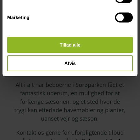
Marketing
Tillad alle
Afvis
Alt i alt har beboerne i Sorøparken fået et
fantastisk uderum, en mulighed for at
forlænge sæsonen, og et sted hvor de
trygt kan efterlade havemøbler og planter,
uanset vejr og sæson.
Kontakt os gerne for uforpligtende tilbud