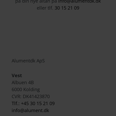
på din nye altan på
info@alumentdk.dk
eller tlf.
30 15 21 09
Alumentdk ApS
Vest
Albuen 4B
6000 Kolding
CVR: DK
41423870
Tlf.: +45 30 15 21 09
info@alument.dk