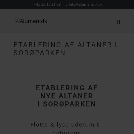
+45 30 15 21 09
info@alumentdk.dk
ETABLERING AF ALTANER I
SORØPARKEN
ETABLERING AF
NYE ALTANER
I SORØPARKEN
Flotte & lyse uderum til
beboerne