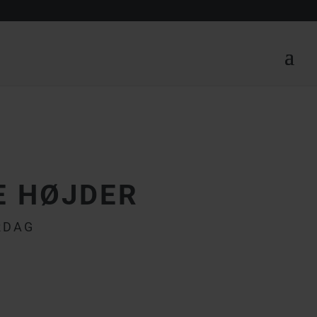
E HØJDER
RDAG