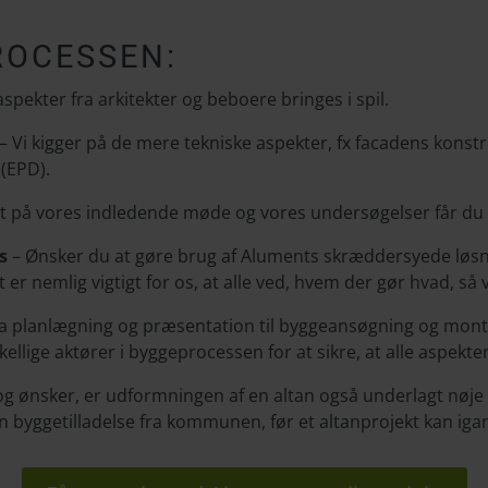
ROCESSEN:
spekter fra arkitekter og beboere bringes i spil.
– Vi kigger på de mere tekniske aspekter, fx facadens kon
 (EPD).
t på vores indledende møde og vores undersøgelser får du e
s
– Ønsker du at gøre brug af Aluments skræddersyede løsnin
er nemlig vigtigt for os, at alle ved, hvem der gør hvad, så v
ge fra planlægning og præsentation til byggeansøgning og mont
llige aktører i byggeprocessen for at sikre, at alle aspekter 
 ønsker, er udformningen af en altan også underlagt nøje r
 en byggetilladelse fra kommunen, før et altanprojekt kan ig