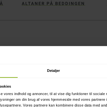
PÅ
ALTANER PÅ BEDDINGEN
AD PASSER TIL DIT
 AALBORG?
ligs facade i Aalborg, er der flere forskellige veje at gå. T
Detaljer
er. Alle disse faktorer skal samles for at skabe det bedste 
ner, som hver har sin kendetegn og fordele:
ookies
se vores indhold og annoncer, til at vise dig funktioner til sociale
oplysninger om din brug af vores hjemmeside med vores partnere i
ysepartnere. Vores partnere kan kombinere disse data med andr