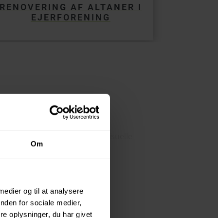
RENOVERING AF ALTANER I
EJERFORENING
ænk først og fremmest
over det visuelle
Om
skræddersyede resultat til dig.
 medier og til at analysere
nden for sociale medier,
e oplysninger, du har givet