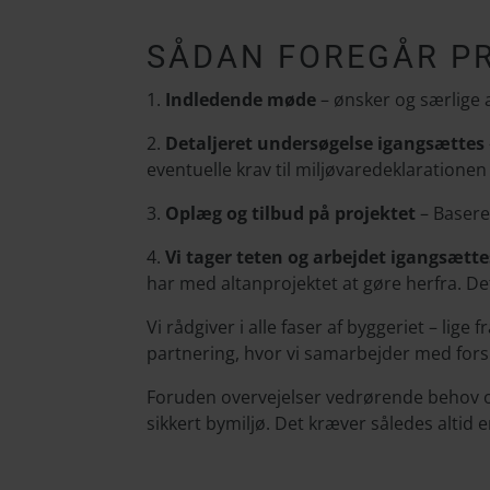
SÅDAN FOREGÅR P
1.
Indledende møde
– ønsker og særlige a
2.
Detaljeret undersøgelse igangsættes
eventuelle krav til miljøvaredeklarationen
3.
Oplæg og tilbud på projektet
– Basere
4.
Vi tager teten og arbejdet igangsætte
har med altanprojektet at gøre herfra. Det 
Vi rådgiver i alle faser af byggeriet – li
partnering, hvor vi samarbejder med forske
Foruden overvejelser vedrørende behov og
sikkert bymiljø. Det kræver således altid