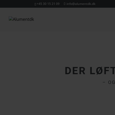
+45 30 15 21 09
info@alumentdk.dk
DER LØF
– O