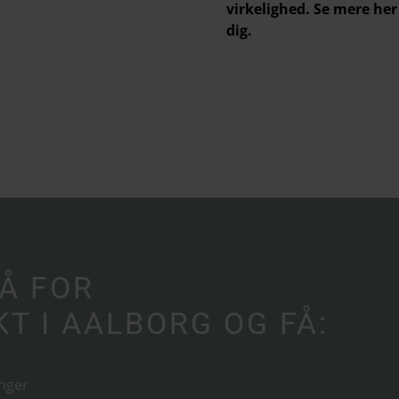
virkelighed. Se mere he
dig.
Å FOR
T I AALBORG OG FÅ:
inger