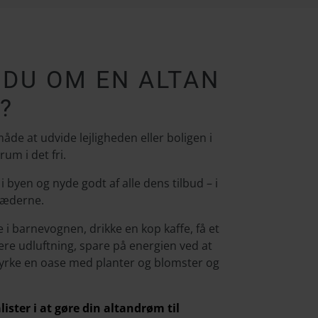
DU OM EN ALTAN
?
måde at udvide lejligheden eller boligen i
um i det fri.
i byen og nyde godt af alle dens tilbud – i
stæderne.
 i barnevognen, drikke en kop kaffe, få et
re udluftning, spare på energien ved at
dyrke en oase med planter og blomster og
ister i at gøre din altandrøm til