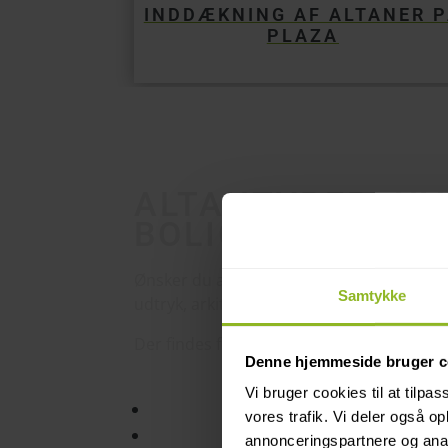
INDDÆKNING AF ALTANER 
PLAZA
ALTANTYPER:
HV
BOLIGBYGGERI I
Ønsker du at få altan eller renovere din bo
Samtykke
udtryk, arkitektur samt dine behov og ønsk
Der findes flere forskellige typer af alta
Denne hjemmeside bruger c
Vi bruger cookies til at tilpas
Stålaltan
vores trafik. Vi deler også 
Fransk altan
annonceringspartnere og anal