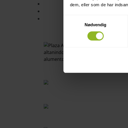
Spansk altan
dem, eller som de har indsaml
Tagaltan
Kvistaltan
Samtykkevalg
Nødvendig