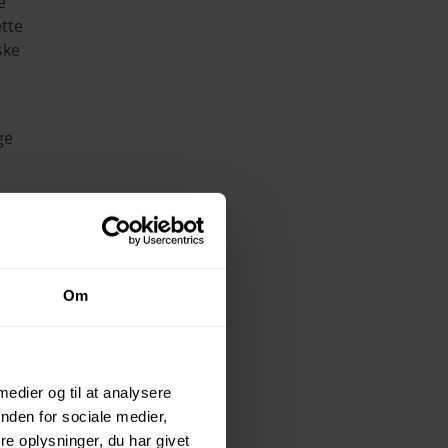
e
ette
ske
ge
N
ks.
Om
an
 medier og til at analysere
ndre
nden for sociale medier,
e oplysninger, du har givet