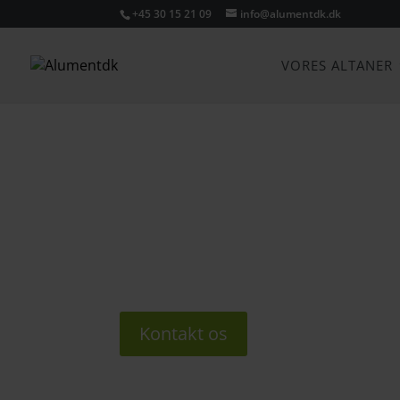
+45 30 15 21 09
info@alumentdk.dk
VORES ALTANER
TAGALTAN
Hos Alumentdk står vi klar med de bedste 
tagaltan.
Er du så heldig at bo øverst i en ejendom,
frit udsyn til den åbne himmel.
Kontakt os