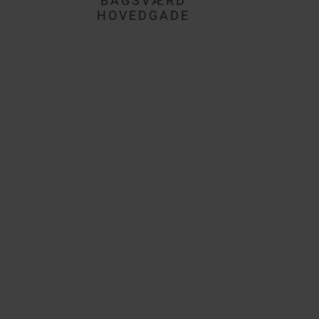
BAGSVÆRD
HOVEDGADE
i