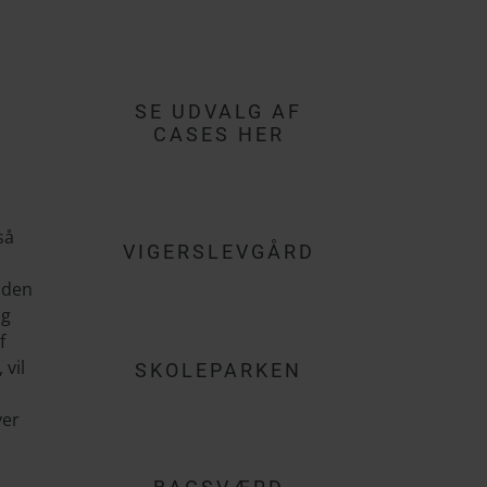
SE UDVALG AF
CASES HER
så
VIGERSLEVGÅRD
inden
og
f
 vil
SKOLEPARKEN
ver