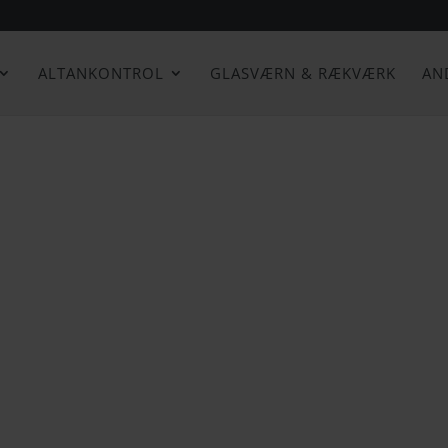
ALTANKONTROL
GLASVÆRN & RÆKVÆRK
AN
løsninger indenfor tagaltaner, der er nemlig næsten intet 
 vil du med en tagaltan få muligheden for dit helt eget perso