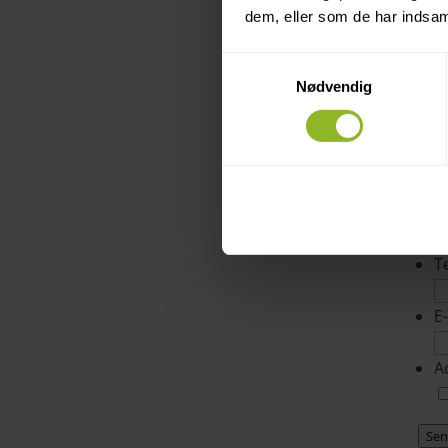
ger
dem, eller som de har indsaml
Samtykkevalg
Nødvendig
U
P
D
N
T
E
A
Se