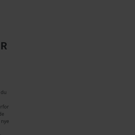
ER
 du
erfor
de
n nye