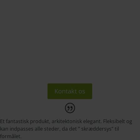
IGERSLEVGÅRD
anlukninger med foldeglas lidt udover det sædvanlige.
KOLEPARKEN
ner med foldeglas fra Alumentdk giver masser af lys og luft 
leparken.
AGSVÆRD HOVEDGADE
værn gav lys og nyt liv til facaden.
Kontakt os
Et fantastisk produkt, arkitektonisk elegant. Fleksibelt og
kan indpasses alle steder, da det ” skræddersys” til
formålet.