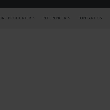
DRE PRODUKTER
REFERENCER
KONTAKT OS
der er så skønt som at have sin egen
nlige uderum uden loft, så der altid er