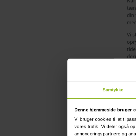
Når 
tæn
din
med
Vi s
opr
tide
der
Pris
Samtykke
hvil
tag
Denne hjemmeside bruger c
Men
Vi bruger cookies til at tilpas
få 
vores trafik. Vi deler også 
spø
annonceringspartnere og anal