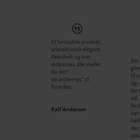
Et fantastisk produkt,
arkitektonisk elegant.
Fleksibelt og kan
Der 
indpasses alle steder,
give
da det ”
til 
skræddersys” til
Og s
formålet.
for 
ud, 
ford
Ralf Andersen
vær
Fæll
der 
sols