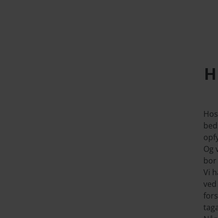
H
Hos 
beds
opf
Og v
bor 
Vi h
ved 
fors
taga