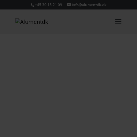
+45 30 15 21 09
info@alumentdk.dk
KVISTALTAN
Er du så heldig at din bolig ligger
øverst, er det en oplagt mulighed at få
monteret en altankvist.
Med en kvistaltan får du udnyttet din
kvist på den bedste mulige måde, du
får lukket masser af lys og luft ind i din
bolig, samtidig med at den også giver