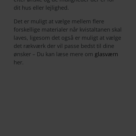
dit hus eller lejlighed.
Det er muligt at vælge mellem flere
forskellige materialer når kvistaltanen skal
laves, ligesom det også er muligt at vælge
det rækværk der vil passe bedst til dine
ønsker – Du kan læse mere om
glasværn
her.
VIGERSLEVGÅRD
Altanlukninger med foldeglas lidt udover
det sædvanlige.
SKOLEPARKEN
Altaner med foldeglas fra Alumentdk giver
masser af lys og luft i Skoleparken.
BAGSVÆRD HOVEDGADE
Glasværn gav lys og nyt liv til facaden.