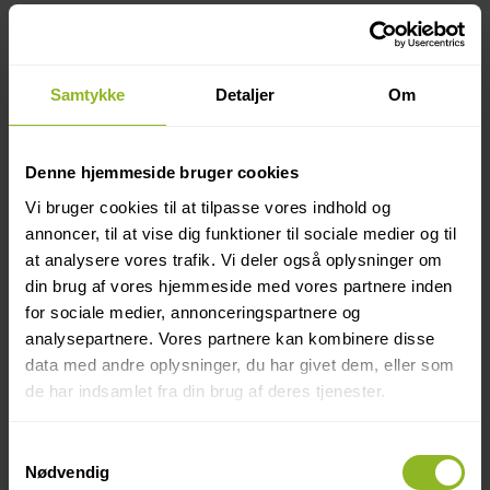
i spil.
2.
Detaljeret undersøgelse igangsættes
– Vi kigger på de mere tekniske aspekter,
Samtykke
Detaljer
Om
fx facadens konstruktion og holdbarhed,
energirammen og eventuelle krav til
Denne hjemmeside bruger cookies
miljøvaredeklarationen (EPD).
Vi bruger cookies til at tilpasse vores indhold og
3.
Oplæg og tilbud på projektet
–
annoncer, til at vise dig funktioner til sociale medier og til
Baseret på vores indledende møde og
at analysere vores trafik. Vi deler også oplysninger om
vores undersøgelser får du en projektplan
din brug af vores hjemmeside med vores partnere inden
for sociale medier, annonceringspartnere og
og et tilbud.
analysepartnere. Vores partnere kan kombinere disse
4.
Vi tager teten og arbejdet
data med andre oplysninger, du har givet dem, eller som
de har indsamlet fra din brug af deres tjenester.
igangsættes
– Ønsker du at gøre brug af
Aluments skræddersyede løsning til dig,
Samtykkevalg
tager vi hånd om alt hvad der har med
Nødvendig
altanprojektet at gøre herfra. Det er