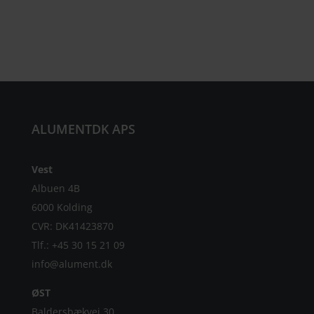
ALUMENTDK APS
Vest
Albuen 4B
6000 Kolding
CVR: DK
41423870
Tlf.: +45 30 15 21 09
info@alument.dk
ØST
Baldersbækvej 30